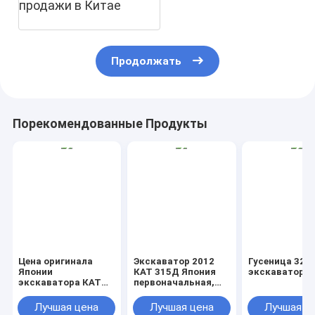
продажи в Китае
Продолжать
Порекомендованные Продукты
Цена оригинала
Экскаватор 2012
Гусеница 320
Японии
КАТ 315Д Япония
экскаватора
экскаватора КАТ
первоначальная,
325Б для продажи
используемый
дешево
экскаватор
Лучшая цена
Лучшая цена
Лучшая ц
кравлер гусеницы