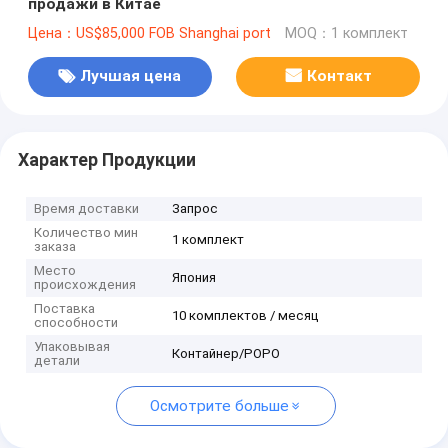
продажи в Китае
Цена：US$85,000 FOB Shanghai port
MOQ：1 комплект
Лучшая цена
Контакт
Характер Продукции
Время доставки
Запрос
Количество мин
1 комплект
заказа
Место
Япония
происхождения
Поставка
10 комплектов / месяц
способности
Упаковывая
Контайнер/РОРО
детали
Осмотрите больше