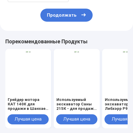
Продолжать
Порекомендованные Продукты
Грейдер мотора
Используемый
Используемы
КАТ 140К для
экскаватор Саны
экскаватор
продажи в Шанхае
215К - для продажи
Либхэрр Р924
Китае
в Шанхае, Китае
продажи в Ки
Лучшая цена
Лучшая цена
Лучшая ц