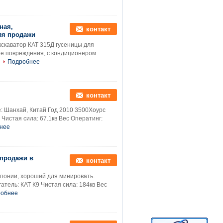
ная,
контакт
ля продажи
скаватор КАТ 315Д гусеницы для
вие повреждения, с кондиционером
Подробнее
контакт
: Шанхай, Китай Год 2010 3500Хоурс
 Чистая сила: 67.1кв Вес Оператинг:
нее
 продажи в
контакт
Японии, хороший для минировать.
тель: КАТ К9 Чистая сила: 184кв Вес
обнее