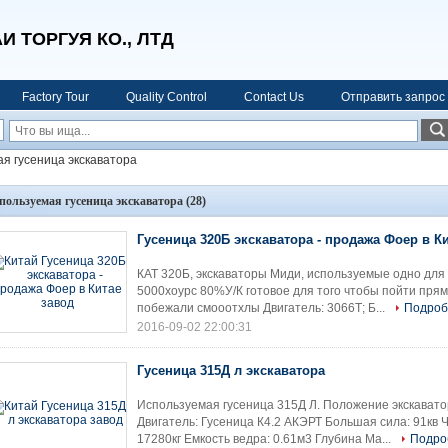
 ТОРГУЯ КО., ЛТД
Factory Tour
Quality Control
Contact Us
Отправить запрос
я гусеница экскаватора
пользуемая гусеница экскаватора
(28)
Гусеница 320Б экскаватора - продажа Фоер в К
КАТ 320Б, экскаваторы Миди, используемые одно для
5000хоурс 80%У/К готовое для того чтобы пойти прям
побежали смооотхлы Двигатель: 3066Т; Б...
Подроб
2016-09-02 22:00:31
Гусеница 315Д л экскаватора
Используемая гусеница 315Д Л. Положение экскавато
Двигатель: Гусеница К4.2 АКЭРТ Большая сила: 91кв Ч
17280кг Емкость ведра: 0.61м3 Глубина Ма...
Подро