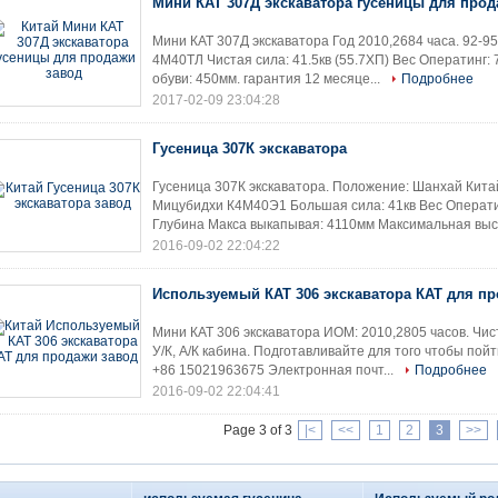
Мини КАТ 307Д экскаватора гусеницы для про
Мини КАТ 307Д экскаватора Год 2010,2684 часа. 92-95
4М40ТЛ Чистая сила: 41.5кв (55.7ХП) Вес Оператинг: 
обуви: 450мм. гарантия 12 месяце...
Подробнее
2017-02-09 23:04:28
Гусеница 307К экскаватора
Гусеница 307К экскаватора. Положение: Шанхай Кита
Мицубидхи К4М40Э1 Большая сила: 41кв Вес Оператин
Глубина Макса выкапывая: 4110мм Максимальная выс.
2016-09-02 22:04:22
Используемый КАТ 306 экскаватора КАТ для п
Мини КАТ 306 экскаватора ИОМ: 2010,2805 часов. Чис
У/К, А/К кабина. Подготавливайте для того чтобы пой
+86 15021963675 Электронная почт...
Подробнее
2016-09-02 22:04:41
Page 3 of 3
|<
<<
1
2
3
>>