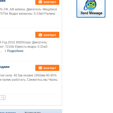
дажи
контакт
% У/К, А/К кабина. Двигатель: Мицубиси
7075кг Ведро капкасиы: 0.23м3 Размер
контакт
й Год 2010 3000Хоурс Двигатель:
г: 7210кг Емкость ведра: 0.31м3
..
Подробнее
родажи
контакт
тая сила: 40.5кв лезвие 1950мм 90-95%
ти прямо работать. Свяжитесь мы Чернь:
>|