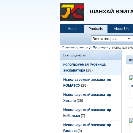
ШАНХАЙ ВЭИТАИ
Home
Products
About Us
используема
Главная страница
Продукция
Все продукты
ис
используемая гусеница
экскаватора
(28)
Используемый экскаватор
КОМАТСУ
(26)
Используемый экскаватор
Хитачи
(25)
Используемый экскаватор
Кобелько
(7)
Используемый экскаватор
Вольво
(9)